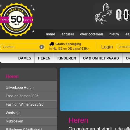
home
actueel
over ooteman
nieuw
aa
Gratis bezorging
Login
in NL, BE en DE vanaf
€39,-
DAMES
HEREN
KINDEREN
OP & OM HET PAARD
O
Heren
Uitverkoop Heren
Fashion Zomer 2026
Fashion Winter 2025/26
Wedstrijd
Heren
Rijbroeken
Op ooteman.nl vindt u de all
Rijhelmen & Veiligheid