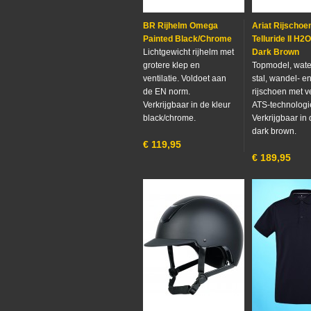
BR Rijhelm Omega
Ariat Rijschoe
Painted Black/Chrome
Telluride II H2
Lichtgewicht rijhelm met
Dark Brown
grotere klep en
Topmodel, wate
ventilatie. Voldoet aan
stal, wandel- e
de EN norm.
rijschoen met v
Verkrijgbaar in de kleur
ATS-technologi
black/chrome.
Verkrijgbaar in 
dark brown.
€
119,95
€
189,95