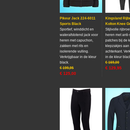
Pikeur Jack 224-6011
Kingsland Rijb
Sports Black
Kolton Knee Gr
Sportief, winddicht en
Stijlvolle rijbro
waterafstotend jack voor
heren met anti-
heren met capuchon,
patches bij de 
zakken met rits en
klepzakjes aan
isolerende vulling.
achterkant. Ver
Verkrijgbaar in de kleur
in de kleur blac
black.
€
169,00
€
129,95
€
199,95
€
125,00