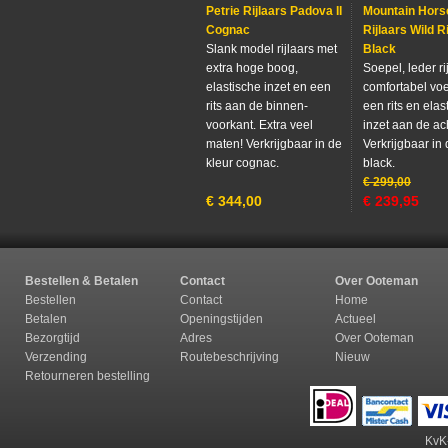
Petrie Rijlaars Padova II
Mountain Hors
Cognac
Rijlaars Wild R
Slank model rijlaars met
Black
extra hoge boog,
Soepel, leder ri
elastische inzet en een
comfortabel vo
rits aan de binnen-
een rits en elas
voorkant. Extra veel
inzet aan de ac
maten! Verkrijgbaar in de
Verkrijgbaar in 
kleur cognac.
black.
€
299,00
€
344,00
€
239,95
Bestellen & Betalen
Contact
Over Ooteman
Bestellen
Contact
Home
Betalen
Openingstijden
Actueel
Bezorgtijd
Adres
Over Ooteman
Verzending
Routebeschrijving
Nieuw
Retourneren b
estelling
KvK