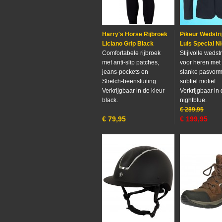
Harry's Horse Rijbroek
Pikeur Wedstri
Liciano Grip Black
Luis Special N
Comfortabele rijbroek
Stijlvolle wedstr
met anti-slip patches,
voor heren met
jeans-pockets en
slanke pasvorm
Stretch-beensluiting.
subtiel motief.
Verkrijgbaar in de kleur
Verkrijgbaar in 
black.
nightblue.
€
289,95
€
79,95
€
199,95