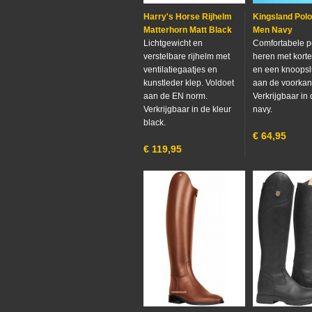
Harry's Horse Rijhelm
Kingsland Polo
Matterhorn Matt Black
Men Navy
Lichtgewicht en
Comfortabele p
verstelbare rijhelm met
heren met kort
ventilatiegaatjes en
en een knoopsl
kunstleder klep. Voldoet
aan de voorkan
aan de EN norm.
Verkrijgbaar in 
Verkrijgbaar in de kleur
navy.
black.
€
64,95
€
119,95