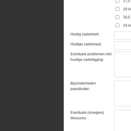
17,5
18 i
18,5
19 i
Huidig zadelmerk:
Huidige zadelmaat:
Eventuele problemen met
huidige zadelligging:
Bijzonderheden
paard/ruiter:
Eventuele (vroegere)
blessures: