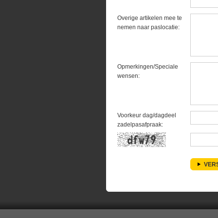
Overige artikelen mee te
nemen naar paslocatie:
Opmerkingen/Speciale
wensen:
Voorkeur dag/dagdeel
zadelpasafpraak:
VER