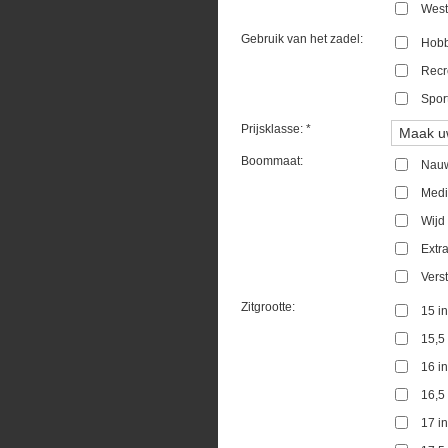
West
Gebruik van het zadel:
Hob
Recr
Spor
Prijsklasse: *
Boommaat:
Nau
Med
Wijd
Extr
Vers
Zitgrootte:
15 i
15,5
16 i
16,5
17 i