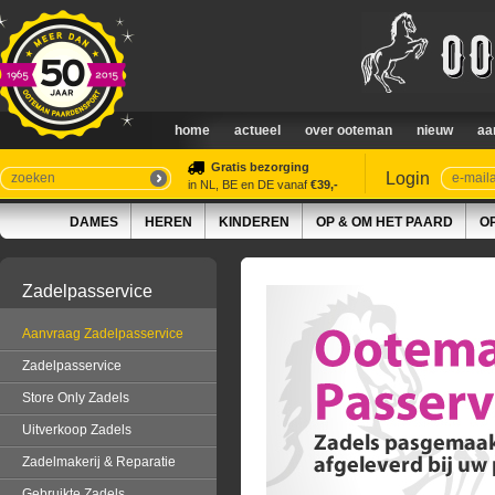
home
actueel
over ooteman
nieuw
aa
Gratis bezorging
Login
in NL, BE en DE vanaf
€39,-
DAMES
HEREN
KINDEREN
OP & OM HET PAARD
O
Zadelpasservice
Aanvraag Zadelpasservice
Zadelpasservice
Store Only Zadels
Uitverkoop Zadels
Zadelmakerij & Reparatie
Gebruikte Zadels