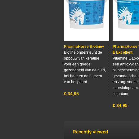
PharmaHorse Biotine+
PharmaHorse 
Biotine ondersteunt de
E Excellent
opbouw van keratine
Vitamine E Exce
voor een goede
een antioxydant
gezondheid van de huid,
bij beschermin
het haar en de hoeven
gezonde lichaa
van het paard.
en zorgt voor 
zuurstofopname
€
34,95
selenium.
€
34,95
Recently viewed