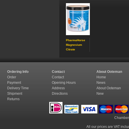
PharmaHorse
Magnesium
Citrate
Ordering Info
Contact
About Ooteman
Order
Contact
Home
Payment
Opening Hours
News
Delivery Time
Address
About Ooteman
Shipment
Directions
New
Returns
Chamber
All our prices are VAT incl