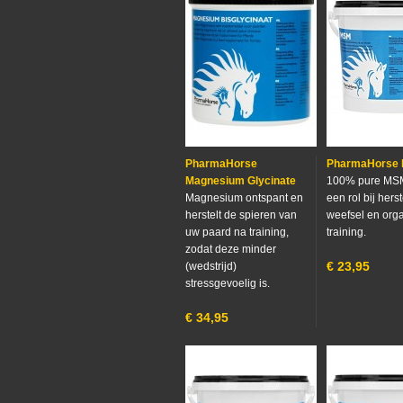
PharmaHorse
PharmaHorse
Magnesium Glycinate
100% pure MSM
Magnesium ontspant en
een rol bij hers
herstelt de spieren van
weefsel en org
uw paard na training,
training.
zodat deze minder
€
23,95
(wedstrijd)
stressgevoelig is.
€
34,95