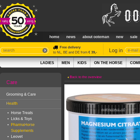
home
news
about ooteman
new
sale
Free delivery
Log in
to NL, BE and DE from
€ 39,-
LADIES
MEN
KIDS
ON THE HORSE
COMP
Back to the overview
Care
Grooming & Care
Health
Horse Treats
Licks & Toys
PharmaHorse
Supplements
Leovet