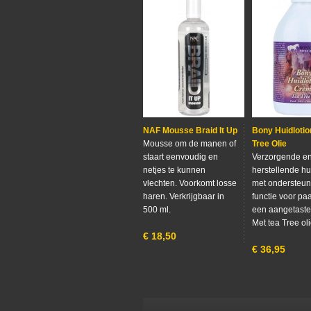
NAF Mousse Braid It Up
Bony Huidlotio
Mousse om de manen of
Tree Olie
staart eenvoudig en
Verzorgende e
netjes te kunnen
herstellende hu
vlechten. Voorkomt losse
met ondersteu
haren. Verkrijgbaar in
functie voor pa
500 ml.
een aangetaste
Met tea Tree oli
€
18,50
€
36,95