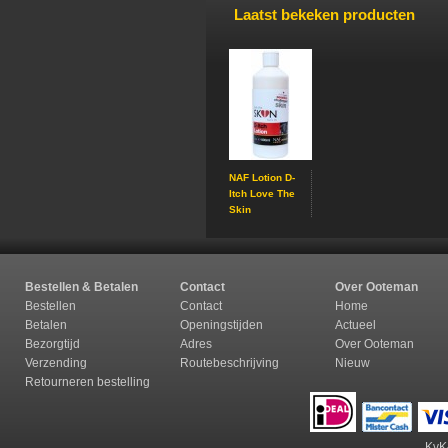
Laatst bekeken producten
NAF Lotion D-
Itch Love The
Skin
Bestellen & Betalen
Contact
Over Ooteman
Bestellen
Contact
Home
Betalen
Openingstijden
Actueel
Bezorgtijd
Adres
Over Ooteman
Verzending
Routebeschrijving
Nieuw
Retourneren b
estelling
KvK