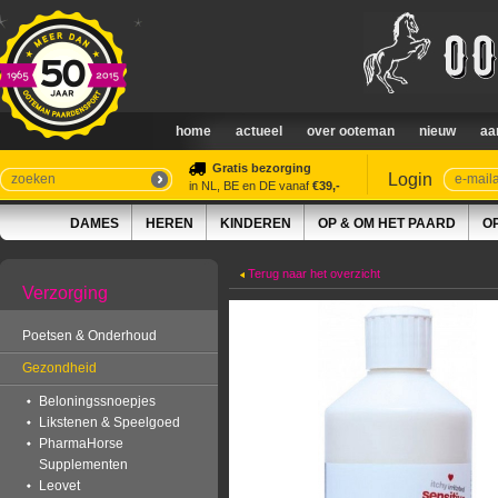
home
actueel
over ooteman
nieuw
aa
Gratis bezorging
Login
in NL, BE en DE vanaf
€39,-
DAMES
HEREN
KINDEREN
OP & OM HET PAARD
O
Terug naar het overzicht
Verzorging
Poetsen & Onderhoud
Gezondheid
Beloningssnoepjes
Likstenen & Speelgoed
PharmaHorse
Supplementen
Leovet