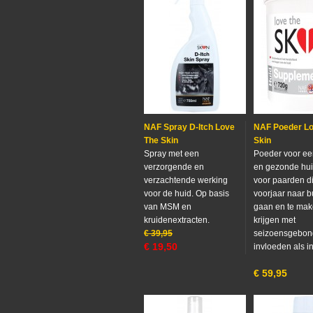
NAF Spray D-Itch Love
NAF Poeder Lo
The Skin
Skin
Spray met een
Poeder voor ee
verzorgende en
en gezonde hui
verzachtende werking
voor paarden di
voor de huid. Op basis
voorjaar naar b
van MSM en
gaan en te ma
kruidenextracten.
krijgen met
€
39,95
seizoensgebo
€
19,50
invloeden als i
€
59,95