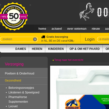
home
actueel
over ooteman
nieuw
aa
Gratis bezorging
Login
in NL, BE en DE vanaf
€39,-
DAMES
HEREN
KINDEREN
OP & OM HET PAARD
O
Terug naar het overzicht
Verzorging
Poetsen & Onderhoud
Gezondheid
Beloningssnoepjes
Likstenen & Speelgoed
PharmaHorse
Supplementen
Leovet