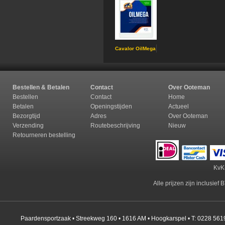
Cavalor OilMega
Bestellen & Betalen
Contact
Over Ooteman
Bestellen
Contact
Home
Betalen
Openingstijden
Actueel
Bezorgtijd
Adres
Over Ooteman
Verzending
Routebeschrijving
Nieuw
Retourneren b
estelling
KvK
Alle prijzen zijn inclusie
Paardensportzaak • Streekweg 160 • 1616 AM • Hoogkarspel • T: 0228 561