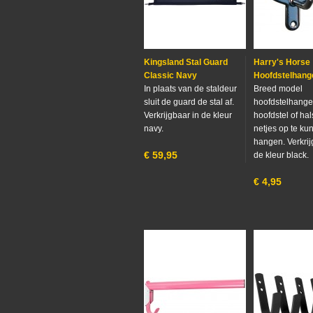
Kingsland Stal Guard
Harry's Horse
Classic Navy
Hoofdstelhang
In plaats van de staldeur
Breed model
sluit de guard de stal af.
hoofdstelhange
Verkrijgbaar in de kleur
hoofdstel of hal
navy.
netjes op te ku
hangen. Verkrij
€
59,95
de kleur black.
€
4,95