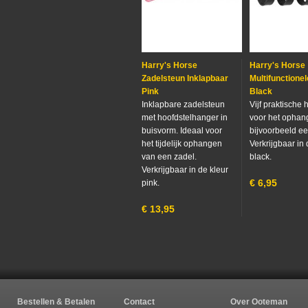
Harry's Horse
Harry's Horse
Zadelsteun Inklapbaar
Multifunctione
Pink
Black
Inklapbare zadelsteun
Vijf praktische
met hoofdstelhanger in
voor het ophan
buisvorm. Ideaal voor
bijvoorbeeld ee
het tijdelijk ophangen
Verkrijgbaar in 
van een zadel.
black.
Verkrijgbaar in de kleur
€
6,95
pink.
€
13,95
Bestellen & Betalen
Contact
Over Ooteman