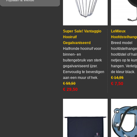
Rijbaan & Weide
Super Sale! Vantaggio
LeMieux
Hooiruif
Hoofdstelhang
Gegalvaniseerd
Breed model
Halfronde hooiruif voor
hoofdstelhange
binnen- en
hoofdstel of hal
buitengebruik van sterk
netjes op te ku
gegalvaniseerd ijzer.
hangen. Verkrij
Eenvoudig te bevestigen
de kleur black.
aan een muur of hek.
€
14,95
€
7,50
€
59,50
€
29,50