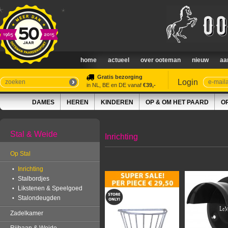
home
actueel
over ooteman
nieuw
aa
Gratis bezorging
Login
in NL, BE en DE vanaf
€39,-
DAMES
HEREN
KINDEREN
OP & OM HET PAARD
O
Stal & Weide
Inrichting
Op Stal
Inrichting
Stalbordjes
Likstenen & Speelgoed
Stalondeugden
Zadelkamer