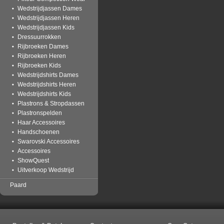
Wedstrijdjassen Dames
Wedstrijdjassen Heren
Wedstrijdjassen Kids
Dressuurrokken
Rijbroeken Dames
Rijbroeken Heren
Rijbroeken Kids
Wedstrijdshirts Dames
Wedstrijdshirts Heren
Wedstrijdshirts Kids
Plastrons & Stropdassen
Plastronspelden
Haar Accessoires
Handschoenen
Swarovski Accessoires
Accessoires
ShowQuest
Uitverkoop Wedstrijd
Paard