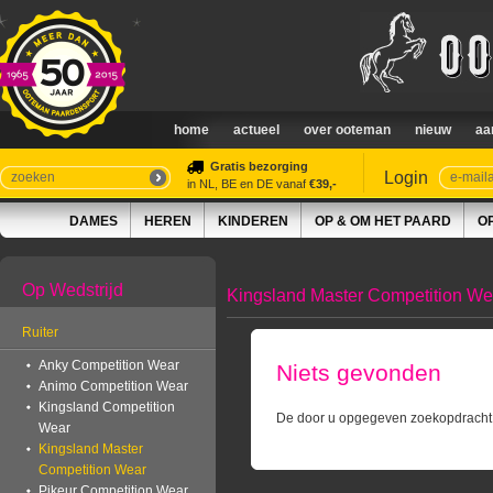
home
actueel
over ooteman
nieuw
aa
Gratis bezorging
Login
in NL, BE en DE vanaf
€39,-
DAMES
HEREN
KINDEREN
OP & OM HET PAARD
O
Op Wedstrijd
Kingsland Master Competition We
Ruiter
Anky Competition Wear
Niets gevonden
Animo Competition Wear
Kingsland Competition
De door u opgegeven zoekopdracht h
Wear
Kingsland Master
Competition Wear
Pikeur Competition Wear