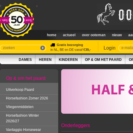
home
actueel
over ooteman
nieuw
aa
Gratis bezorging
Login
in NL, BE en DE vanaf
€39,-
DAMES
HEREN
KINDEREN
OP & OM HET PAARD
O
Op & om het paard
Uitverkoop Paard
Horsefashion Zomer 2026
Vliegenmiddelen
Horsefashion Winter
2026/27
Onderleggers
Vantaggio Horsewear