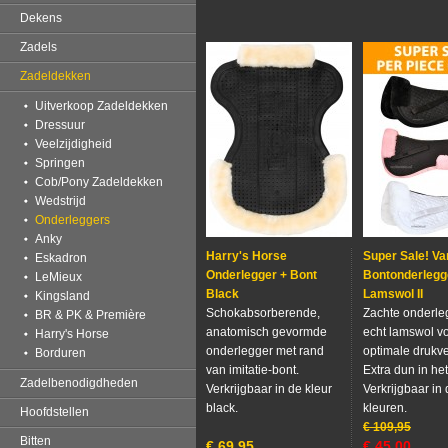
Dekens
Zadels
Zadeldekken
Uitverkoop Zadeldekken
Dressuur
Veelzijdigheid
Springen
Cob/Pony Zadeldekken
Wedstrijd
Onderleggers
Anky
Harry's Horse
Super Sale! Va
Eskadron
Onderlegger + Bont
Bontonderlegg
LeMieux
Black
Lamswol II
Kingsland
Schokabsorberende,
Zachte onderle
BR & PK & Première
anatomisch gevormde
echt lamswol v
Harry's Horse
onderlegger met rand
optimale drukve
Borduren
van imitatie-bont.
Extra dun in he
Zadelbenodigdheden
Verkrijgbaar in de kleur
Verkrijgbaar in 
black.
kleuren.
Hoofdstellen
€
109,95
Bitten
€
69,95
€
45,00