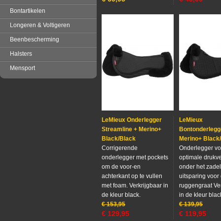
Bontartikelen
Longeren & Voltigeren
Beenbescherming
Halsters
Mensport
LeMieux Onderlegger
LeMieux
Streamline + Merino+
Bontonderlegg
Black/Black
Merino+ Black
Corrigerende
Onderlegger vo
onderlegger met pockets
optimale drukv
om de voor-en
onder het zadel
achterkant op te vullen
uitsparing voor
met foam. Verkrijgbaar in
ruggengraat Ver
de kleur black.
in de kleur blac
€
153,95
€
139,95
€
129,95
€
119,95