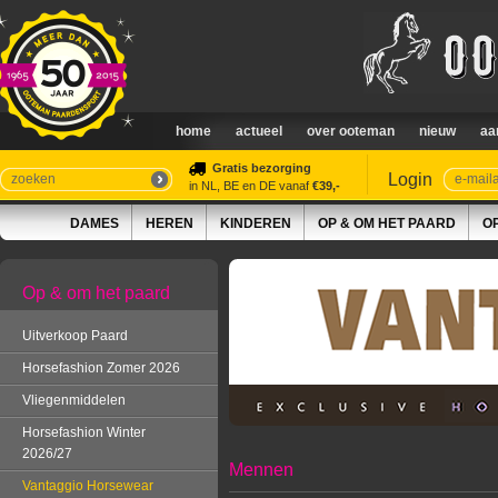
home
actueel
over ooteman
nieuw
aa
Gratis bezorging
Login
in NL, BE en DE vanaf
€39,-
DAMES
HEREN
KINDEREN
OP & OM HET PAARD
O
Op & om het paard
Uitverkoop Paard
Horsefashion Zomer 2026
Vliegenmiddelen
Horsefashion Winter
2026/27
Mennen
Vantaggio Horsewear