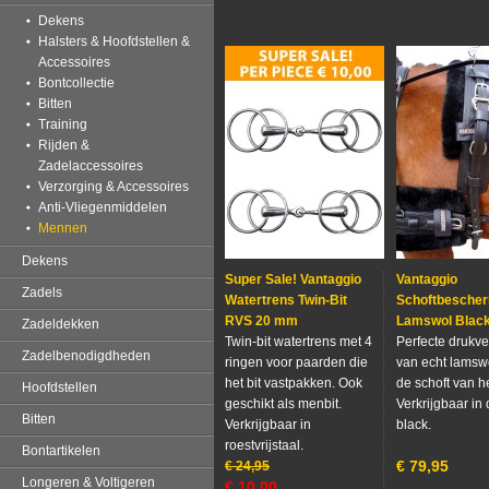
Dekens
Halsters & Hoofdstellen &
Accessoires
Bontcollectie
Bitten
Training
Rijden &
Zadelaccessoires
Verzorging & Accessoires
Anti-Vliegenmiddelen
Mennen
Dekens
Super Sale! Vantaggio
Vantaggio
Zadels
Watertrens Twin-Bit
Schoftbesche
RVS 20 mm
Lamswol Blac
Zadeldekken
Twin-bit watertrens met 4
Perfecte drukve
Zadelbenodigdheden
ringen voor paarden die
van echt lamsw
het bit vastpakken. Ook
de schoft van h
Hoofdstellen
geschikt als menbit.
Verkrijgbaar in 
Bitten
Verkrijgbaar in
black.
roestvrijstaal.
Bontartikelen
€
79,95
€
24,95
Longeren & Voltigeren
€
10,00