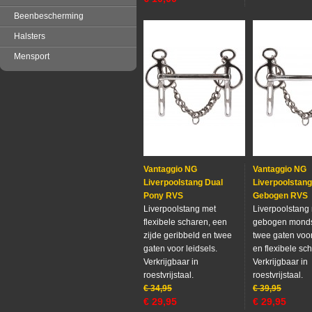
Beenbescherming
Halsters
Mensport
Vantaggio NG
Vantaggio NG
Liverpoolstang Dual
Liverpoolstang
Pony RVS
Gebogen RVS
Liverpoolstang met
Liverpoolstang 
flexibele scharen, een
gebogen monds
zijde geribbeld en twee
twee gaten voor
gaten voor leidsels.
en flexibele sc
Verkrijgbaar in
Verkrijgbaar in
roestvrijstaal.
roestvrijstaal.
€
34,95
€
39,95
€
29,95
€
29,95