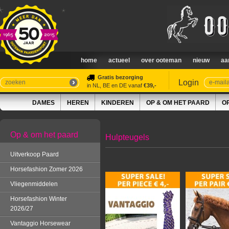
home
actueel
over ooteman
nieuw
aa
Gratis bezorging
Login
in NL, BE en DE vanaf
€39,-
DAMES
HEREN
KINDEREN
OP & OM HET PAARD
O
Op & om het paard
Hulpteugels
Uitverkoop Paard
Horsefashion Zomer 2026
Vliegenmiddelen
Horsefashion Winter
2026/27
Vantaggio Horsewear