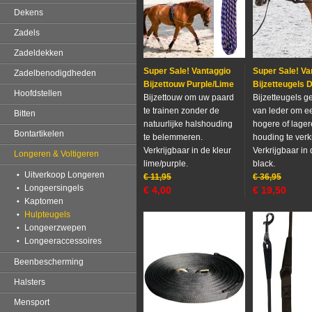
Dekens
Zadels
Zadeldekken
Super Sale! Vantaggio
Super Sale! Va
Zadelbenodigdheden
Bijzettouw Purple/Lime
Bijzetteugels 
Hoofdstellen
Bijzettouw om uw paard
Bijzetteugels 
te trainen zonder de
van leder om e
Bitten
natuurlijke halshouding
hogere of lager
Bontartikelen
te belemmeren.
houding te verk
Verkrijgbaar in de kleur
Verkrijgbaar in 
Longeren & Voltigeren
lime/purple.
black.
Uitverkoop Longeren
€
11,95
€
36,95
Longeersingels
€
4,00
€
19,50
Kaptomen
Hulpteugels
Longeerzwepen
Longeeraccessoires
Beenbescherming
Halsters
Mensport