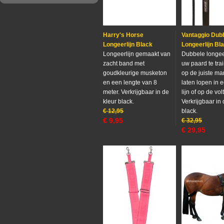
Harry's Horse
Vantaggio Dub
Longeerlijn Black
Longeerlijn Bl
Longeerlijn gemaakt van
Dubbele longee
zacht band met
uw paard te tra
goudkleurige musketon
op de juiste ma
en een lengte van 8
laten lopen in 
meter. Verkrijgbaar in de
lijn of op de vol
kleur black.
Verkrijgbaar in 
€
12,95
black.
€
9,95
€
32,95
€
29,95