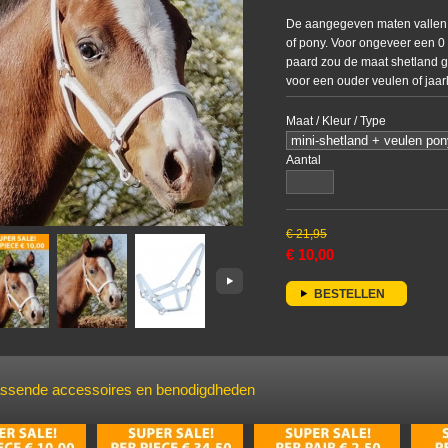
De aangegeven maten vallen 
of pony. Voor ongeveer een 0
paard zou de maat shetland ge
voor een ouder veulen of jaar
Maat / Kleur / Type
Aantal
€
21,95
€
10,00
BESTELLEN
assende accessoires en benodigdheden