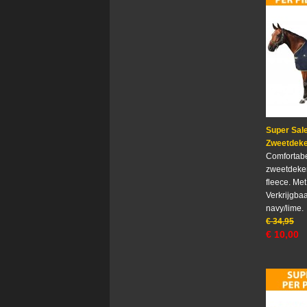
Super Sale
Zweetdeke
Comfortab
zweetdeke
fleece. Met
Verkrijgbaa
navy/lime.
€
34,95
€
10,00