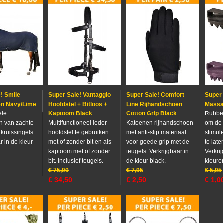
! Smile
Super Sale! Vantaggio
Super Sale! Comfort
Super 
n Navy/Lime
Hoofdstel + Bitloos +
Line Rijhandschoen
Massa
ele
Kaptoom Black
Cotton Grip Black
Rubbe
n van zachte
Multifunctioneel leder
Katoenen rijhandschoen
om de 
 kruissingels.
hoofdstel te gebruiken
met anti-slip materiaal
stimul
r in de kleur
met of zonder bit en als
voor goede grip met de
te lat
kaptoom met of zonder
teugels. Verkrijgbaar in
Verkri
bit. Inclusief teugels.
de kleur black.
kleure
€
75,00
€
7,95
€
5,95
€
34,50
€
2,50
€
1,0