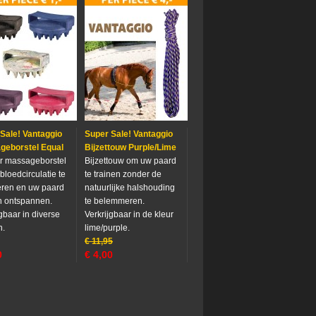
Sale! Vantaggio
Super Sale! Vantaggio
geborstel Equal
Bijzettouw Purple/Lime
r massageborstel
Bijzettouw om uw paard
bloedcirculatie te
te trainen zonder de
eren en uw paard
natuurlijke halshouding
en ontspannen.
te belemmeren.
jgbaar in diverse
Verkrijgbaar in de kleur
n.
lime/purple.
€
11,95
0
€
4,00