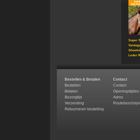
Super S
Vantag
Showha
Leder W
Bestellen & Betalen
Contact
Bestellen
Contact
Betalen
Openingstijden
Bezorgtijd
Adres
Verzending
Routebeschrijv
Retourneren b
estelling