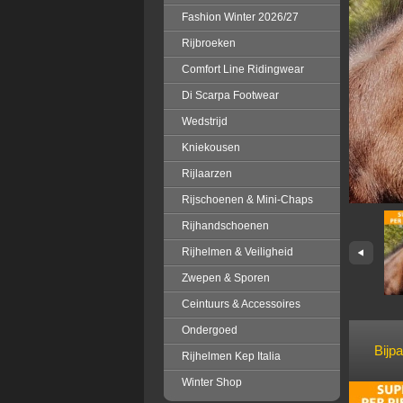
Fashion Winter 2026/27
Rijbroeken
Comfort Line Ridingwear
Di Scarpa Footwear
Wedstrijd
Kniekousen
Rijlaarzen
Rijschoenen & Mini-Chaps
Rijhandschoenen
Rijhelmen & Veiligheid
Zwepen & Sporen
Ceintuurs & Accessoires
Ondergoed
Bijp
Rijhelmen Kep Italia
Winter Shop