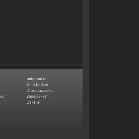
ooteman.nl
Hoofdstellen
Dressuurzadels
ssen
Zadeldekken
Dekens