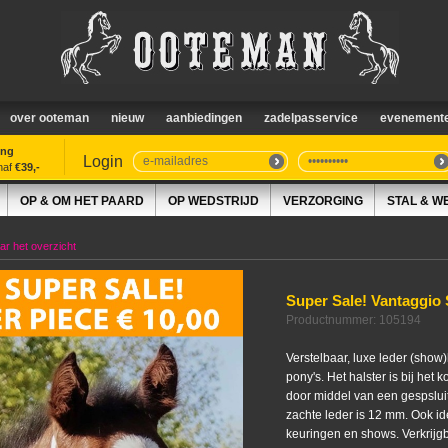
over ooteman
nieuw
aanbiedingen
zadelpasservice
evenement
ing
Login
naf
€39,-
OP & OM HET PAARD
OP WEDSTRIJD
VERZORGING
STAL & W
r het overzicht
Super Sale! Vantaggio
Productnummer: 105194
Verstelbaar, luxe leder (show)
pony's. Het halster is bij het
door middel van een gespslui
zachte leder is 12 mm. Ook ide
keuringen en shows. Verkrijgb