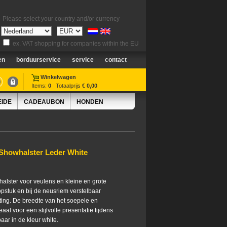
Please select your country and/or currency
ex. VAT shopping for companies within the EU
en
borduurservice
service
contact
Winkelwagen
Items:
0
Totaalprijs
€ 0,00
EIDE
CADEAUBON
HONDEN
 Showhalster Leder White
halster voor veulens en kleine en grote
 kopstuk en bij de neusriem verstelbaar
ting. De breedte van het soepele en
aal voor een stijlvolle presentatie tijdens
aar in de kleur white.