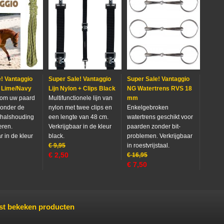
! Vantaggio
Super Sale! Vantaggio
Super Sale! Vantaggio
w Lime/Navy
Lijn Nylon + Clips Black
NG Watertrens RVS 18
 om uw paard
Multifunctionele lijn van
mm
zonder de
nylon met twee clips en
Enkelgebroken
e halshouding
een lengte van 48 cm.
watertrens geschikt voor
eren.
Verkrijgbaar in de kleur
paarden zonder bit-
r in de kleur
black.
problemen. Verkrijgbaar
€
9,95
in roestvrijstaal.
€
2,50
€
16,95
€
7,50
st bekeken producten