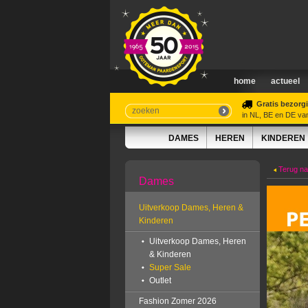
home
actueel
Gratis bezorg
in NL, BE en DE va
DAMES
HEREN
KINDEREN
Terug naa
Dames
Uitverkoop Dames, Heren &
Kinderen
Uitverkoop Dames, Heren
& Kinderen
Super Sale
Outlet
Fashion Zomer 2026