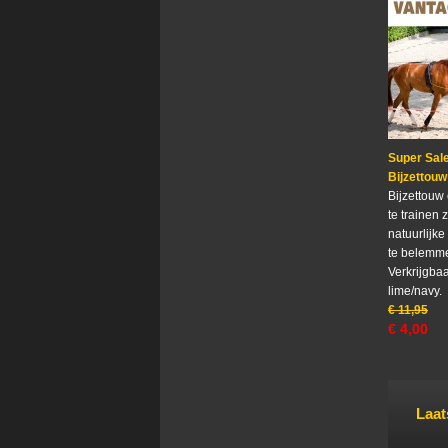
Super Sale
Bijzettou
Bijzettouw
te trainen 
natuurlijk
te belemm
Verkrijgbaa
lime/navy.
€
11,95
€
4,00
Laat