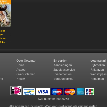
ale!
gio
lster
hite
Over Ooteman
En verder
ooteman.nl
Home
Aanbiedingen
Rijbroeken
Actueel
Zadelpasservice
Rijlaarzen
Over Ooteman
Evenementen
Wedstrijdja
ing
Nieuw
Borduurservice
Rijhelmen
KvK-nummer 36000258
Alle prijzen zijn inclusief BTW en exclusief eventuele verzendkosten.