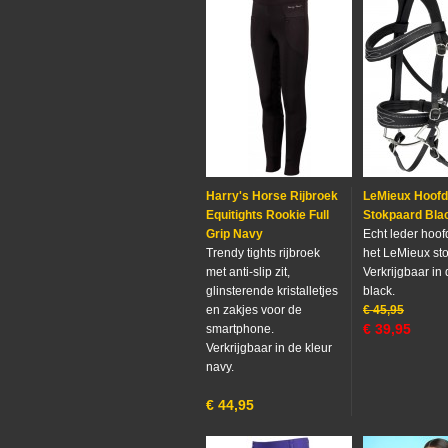
Harry's Horse Rijbroek
LeMieux Hoofd
Equitights Rookie Full
Stokpaard Bla
Grip Navy
Echt leder hoof
Trendy tights rijbroek
het LeMieux st
met anti-slip zit,
Verkrijgbaar in 
glinsterende kristalletjes
black.
en zakjes voor de
€
45,95
€
39,95
smartphone.
Verkrijgbaar in de kleur
navy.
€
44,95