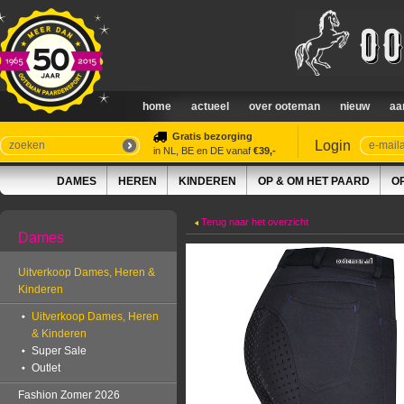
home
actueel
over ooteman
nieuw
aa
Gratis bezorging
Login
in NL, BE en DE vanaf
€39,-
DAMES
HEREN
KINDEREN
OP & OM HET PAARD
O
Terug naar het overzicht
Dames
Uitverkoop Dames, Heren &
Kinderen
Uitverkoop Dames, Heren
& Kinderen
Super Sale
Outlet
Fashion Zomer 2026