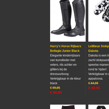
Harry's Horse Rijlaars
LeMieux Stokp
Bellagio Junior Black
Dakota
Elegante kinderrijlaars
Dakota is een li
van kunstleder met
zacht stokpaar
veters, rits achter en
speelse mane
glitters bij de
rond te 'rijden'.
dressuurboog.
Verkrijgbaar in 
Verkrijgbaar in de kleur
appaloosa.
black.
€
84,95
€
69,95
€
99,95
€
89,95