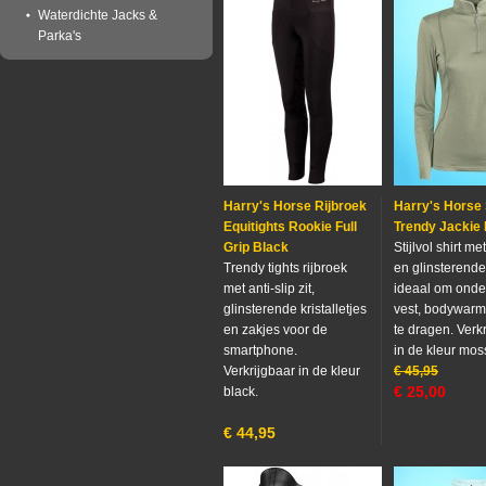
Waterdichte Jacks &
Parka's
Harry's Horse Rijbroek
Harry's Horse 
Equitights Rookie Full
Trendy Jackie
Grip Black
Stijlvol shirt met
Trendy tights rijbroek
en glinsterende 
met anti-slip zit,
ideaal om onde
glinsterende kristalletjes
vest, bodywarme
en zakjes voor de
te dragen. Verk
smartphone.
in de kleur mos
Verkrijgbaar in de kleur
€
45,95
€
25,00
black.
€
44,95