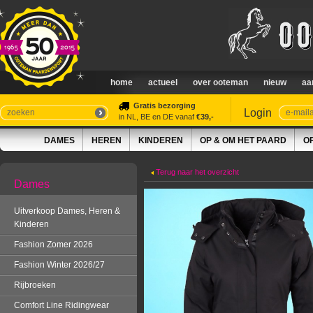
home
actueel
over ooteman
nieuw
aa
Gratis bezorging
Login
in NL, BE en DE vanaf
€39,-
DAMES
HEREN
KINDEREN
OP & OM HET PAARD
O
Terug naar het overzicht
Dames
Uitverkoop Dames, Heren &
Kinderen
Fashion Zomer 2026
Fashion Winter 2026/27
Rijbroeken
Comfort Line Ridingwear