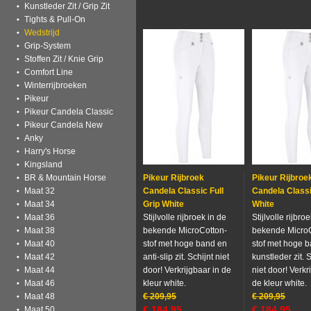
Kunstleder Zit / Grip Zit
Tights & Pull-On
Wedstrijd
Grip-System
Stoffen Zit / Knie Grip
Comfort Line
Winterrijbroeken
Pikeur
Pikeur Candela Classic
Pikeur Candela New
Anky
Harry's Horse
Kingsland
BR & Mountain Horse
Pikeur Rijbroek
Pikeur Rijbroe
Maat 32
Candela Classic Full
Candela Class
Maat 34
Grip White
White
Maat 36
Stijlvolle rijbroek in de
Stijlvolle rijbro
Maat 38
bekende MicroCotton-
bekende MicroC
Maat 40
stof met hoge band en
stof met hoge 
Maat 42
anti-slip zit. Schijnt niet
kunstleder zit. S
Maat 44
door! Verkrijgbaar in de
niet door! Verkr
Maat 46
kleur white.
de kleur white.
Maat 48
€
209,95
€
209,95
€
184,95
€
184,95
Maat 50