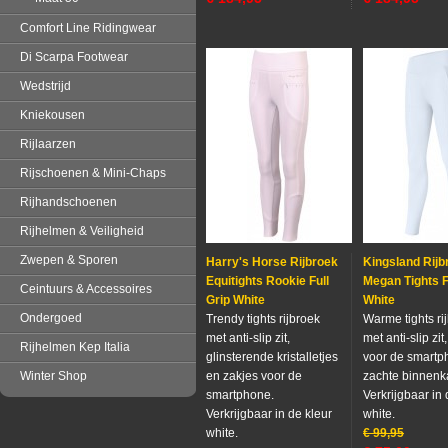
Comfort Line Ridingwear
Di Scarpa Footwear
Wedstrijd
Kniekousen
Rijlaarzen
Rijschoenen & Mini-Chaps
Rijhandschoenen
Rijhelmen & Veiligheid
Zwepen & Sporen
Harry's Horse Rijbroek
Kingsland Rijb
Equitights Rookie Full
Megan Tights F
Ceintuurs & Accessoires
Grip White
White
Ondergoed
Trendy tights rijbroek
Warme tights ri
met anti-slip zit,
met anti-slip zit
Rijhelmen Kep Italia
glinsterende kristalletjes
voor de smartp
Winter Shop
en zakjes voor de
zachte binnenk
smartphone.
Verkrijgbaar in 
Verkrijgbaar in de kleur
white.
white.
€
99,95