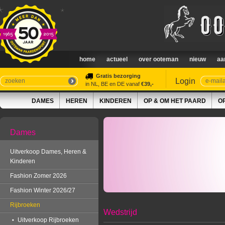
home
actueel
over ooteman
nieuw
aa
Gratis bezorging
Login
in NL, BE en DE vanaf
€39,-
DAMES
HEREN
KINDEREN
OP & OM HET PAARD
O
Dames
Uitverkoop Dames, Heren &
Kinderen
Fashion Zomer 2026
Fashion Winter 2026/27
Rijbroeken
Wedstrijd
Uitverkoop Rijbroeken