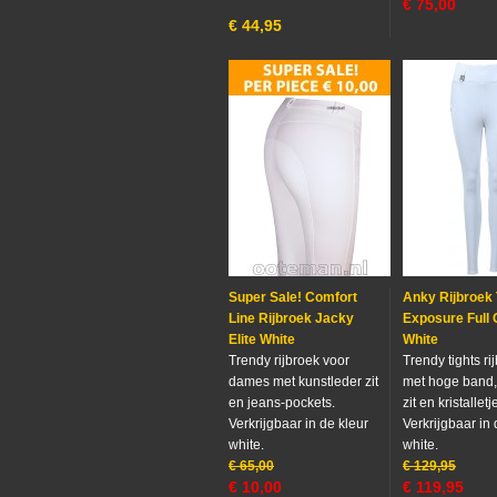
€
75,00
€
44,95
Super Sale! Comfort
Anky Rijbroek 
Line Rijbroek Jacky
Exposure Full 
Elite White
White
Trendy rijbroek voor
Trendy tights ri
dames met kunstleder zit
met hoge band, 
en jeans-pockets.
zit en kristalletj
Verkrijgbaar in de kleur
Verkrijgbaar in 
white.
white.
€
65,00
€
129,95
€
10,00
€
119,95