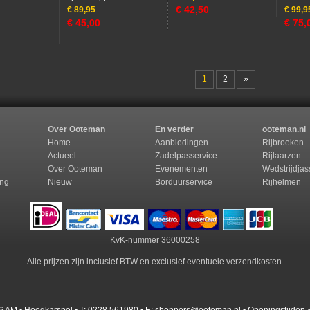
€
42,50
€
89,95
€
99,9
€
45,00
€
75,
1
2
»
Over Ooteman
En verder
ooteman.nl
Home
Aanbiedingen
Rijbroeken
Actueel
Zadelpasservice
Rijlaarzen
Over Ooteman
Evenementen
Wedstrijdja
ing
Nieuw
Borduurservice
Rijhelmen
KvK-nummer 36000258
Alle prijzen zijn inclusief BTW en exclusief eventuele verzendkosten.