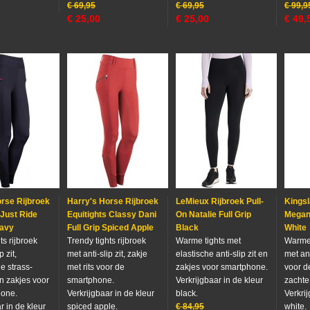
€
69,95
€
69,95
€
99,9
€
25,00
€
25,00
€
49,
rse Rijbroek
Harry's Horse Rijbroek
LeMieux Rijbroek Pull-
Kingsl
 Just Ride
Equitights Classy Dani
On Natalie Full Grip
Megan 
Navy
Full Grip Spiced Apple
Black
White
ts rijbroek
Trendy tights rijbroek
Warme tights met
Warme 
p zit,
met anti-slip zit, zakje
elastische anti-slip zit en
met ant
e strass-
met rits voor de
zakjes voor smartphone.
voor d
en zakjes voor
smartphone.
Verkrijgbaar in de kleur
zachte
hone.
Verkrijgbaar in de kleur
black.
Verkrij
r in de kleur
spiced apple.
€
84,95
white.