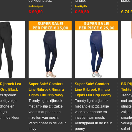
de kleur black.
jungle.
black.
€
159,00
€
74,95
€
99,50
€
69,50
€
74,
Rijbroek Lea
Super Sale! Comfort
Super Sale! Comfort
BR Ri
l Grip Black
Line Rijbroek Rimara
Line Rijbroek Rimara
Tights
ts rijbroek
Tights Full Grip Navy
Tights Full Grip Peony
Trendy 
p zit, zakje
Trendy tights rijbroek
Trendy tights rijbroek
met ant
tphone en
met anti-slip zit, zakje
met anti-slip zit, zakje
glinst
logo.
voor smartphone en
voor smartphone en
zakjes
r in de kleur
inzetten van mesh.
inzetten van mesh.
smart
Verkrijgbaar in de kleur
Verkrijgbaar in de kleur
Verkrij
navy.
peony.
safari.