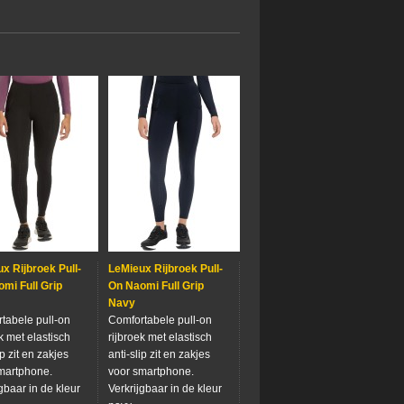
x Rijbroek Pull-
LeMieux Rijbroek Pull-
mi Full Grip
On Naomi Full Grip
Navy
tabele pull-on
Comfortabele pull-on
k met elastisch
rijbroek met elastisch
ip zit en zakjes
anti-slip zit en zakjes
martphone.
voor smartphone.
gbaar in de kleur
Verkrijgbaar in de kleur