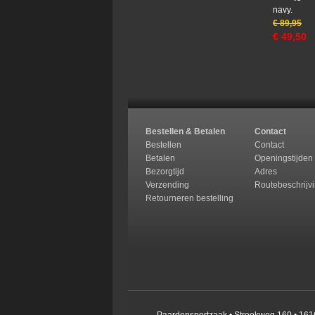
navy.
€
89,95
€
49,50
Bestellen & Betalen
Contact
Bestellen
Contact
Betalen
Openingstijden
Bezorgtijd
Adres
Verzending
Routebeschrijv
Retourneren b
estelling