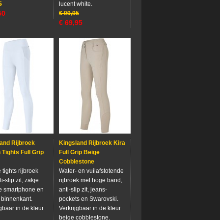
5
lucent white.
50
€
99,95
€
69,95
and Rijbroek
Kingsland Rijbroek Kira
Tights Full Grip
Full Grip Beige
Cobblestone
tights rijbroek
Water- en vuilafstotende
i-slip zit, zakje
rijbroek met hoge band,
e smartphone en
anti-slip zit, jeans-
 binnenkant.
pockets en Swarovski.
gbaar in de kleur
Verkrijgbaar in de kleur
beige cobblestone.