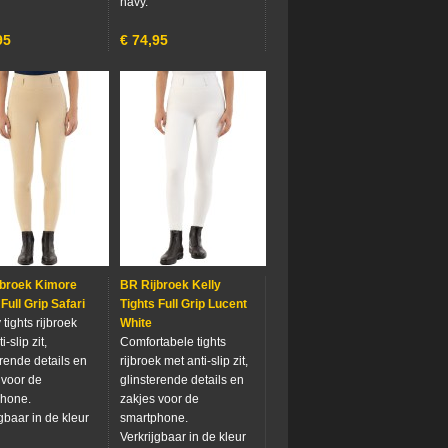
navy.
95
€
74,95
jbroek Kimore
BR Rijbroek Kelly
 Full Grip Safari
Tights Full Grip Lucent
tights rijbroek
White
i-slip zit,
Comfortabele tights
erende details en
rijbroek met anti-slip zit,
 voor de
glinsterende details en
phone.
zakjes voor de
gbaar in de kleur
smartphone.
Verkrijgbaar in de kleur