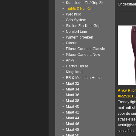
Kunstleder Zit / Grip Zit
Onderstaand
Tights & Pull-On
Wedstrijd
Grip-System
Stoffen Zit / Knie Grip
Comfort Line
Winterrijbroeken
Pikeur
Pikeur Candela Classic
Pikeur Candela New
Anky
Harry's Horse
Kingsland
BR & Mountain Horse
Maat 32
Maat 34
Anky Rijb
Maat 36
XR25101 3
Maat 38
Trendy tigh
Maat 40
met anti-sli
Maat 42
voor de sm
Maat 44
strass-stee
Maat 46
Verkrijgbaa
Maat 48
sassafras.
Maat 50