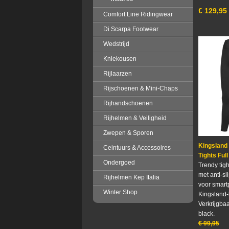
€
129,95
Comfort Line Ridingwear
Di Scarpa Footwear
Wedstrijd
Kniekousen
Rijlaarzen
Rijschoenen & Mini-Chaps
Rijhandschoenen
Rijhelmen & Veiligheid
Zwepen & Sporen
Kingsland 
Ceintuurs & Accessoires
Tights Ful
Ondergoed
Trendy tigh
met anti-sli
Rijhelmen Kep Italia
voor smar
Winter Shop
Kingsland-
Verkrijgbaa
black.
€
99,95