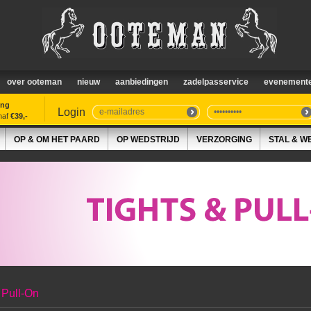
over ooteman
nieuw
aanbiedingen
zadelpasservice
evenement
ing
Login
naf
€39,-
OP & OM HET PAARD
OP WEDSTRIJD
VERZORGING
STAL & W
 Pull-On