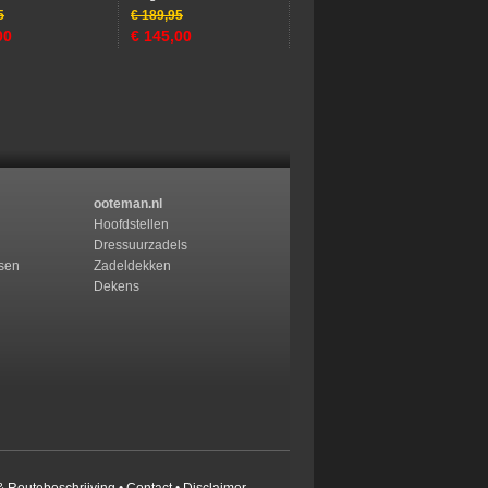
5
€
189,95
00
€
145,00
ooteman.nl
Hoofdstellen
Dressuurzadels
ssen
Zadeldekken
Dekens