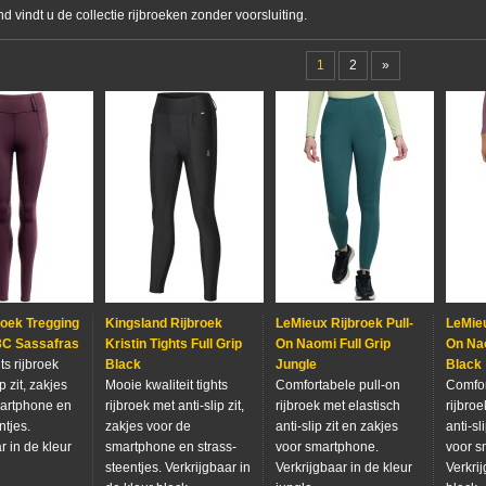
 vindt u de collectie rijbroeken zonder voorsluiting.
1
2
»
roek Tregging
Kingsland Rijbroek
LeMieux Rijbroek Pull-
LeMieu
C Sassafras
Kristin Tights Full Grip
On Naomi Full Grip
On Nao
ts rijbroek
Black
Jungle
Black
p zit, zakjes
Mooie kwaliteit tights
Comfortabele pull-on
Comfor
artphone en
rijbroek met anti-slip zit,
rijbroek met elastisch
rijbroe
ntjes.
zakjes voor de
anti-slip zit en zakjes
anti-sl
r in de kleur
smartphone en strass-
voor smartphone.
voor s
steentjes. Verkrijgbaar in
Verkrijgbaar in de kleur
Verkrij