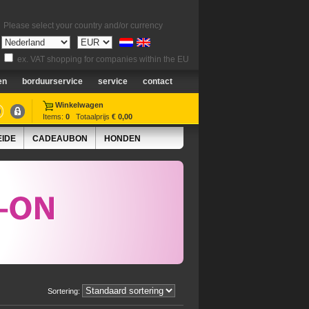
Please select your country and/or currency
ex. VAT shopping for companies within the EU
en
borduurservice
service
contact
Winkelwagen
Items:
0
Totaalprijs
€ 0,00
EIDE
CADEAUBON
HONDEN
Sortering: