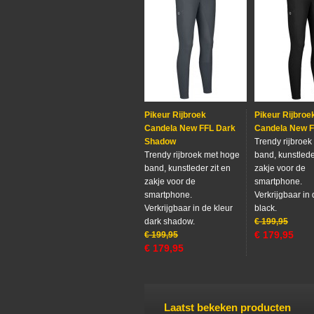
Pikeur Rijbroek
Pikeur Rijbroe
Candela New FFL Dark
Candela New F
Shadow
Trendy rijbroek
Trendy rijbroek met hoge
band, kunstlede
band, kunstleder zit en
zakje voor de
zakje voor de
smartphone.
smartphone.
Verkrijgbaar in 
Verkrijgbaar in de kleur
black.
dark shadow.
€
199,95
€
179,95
€
199,95
€
179,95
Laatst bekeken producten