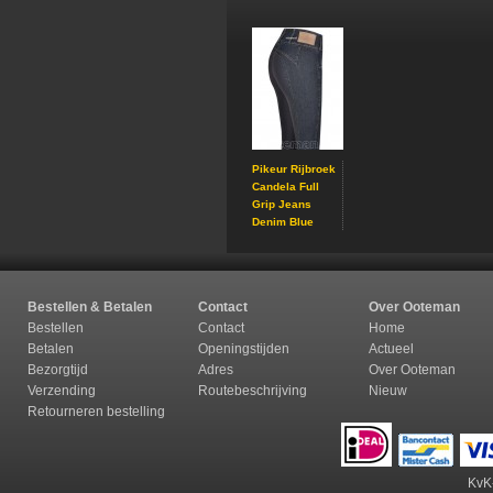
Pikeur Rijbroek
Candela Full
Grip Jeans
Denim Blue
Bestellen & Betalen
Contact
Over Ooteman
Bestellen
Contact
Home
Betalen
Openingstijden
Actueel
Bezorgtijd
Adres
Over Ooteman
Verzending
Routebeschrijving
Nieuw
Retourneren b
estelling
KvK