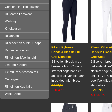
Comfort Line Ridingwear
Di Scarpa Footwear
Wedstrijd
Kniekousen
Rijlaarzen
Rijschoenen & Mini-Chaps
Pikeur Rijbroek
Pikeur Rijbroe
Rijhandschoenen
Candela Classic Full
Candela Classi
Grip Nightblue
Grip White
Rijhelmen & Veiligheid
Stijlvolle rijbroek in de
Stijlvolle rijbro
Zwepen & Sporen
bekende MicroCotton-
bekende MicroC
stof met hoge band en
stof met hoge 
Ceintuurs & Accessoires
anti-slip zit. Verkrijgbaar
anti-slip zit. Sch
Ondergoed
in de kleur nightblue.
door! Verkrijgba
€
209,95
kleur white.
Rijhelmen Kep Italia
€
184,95
€
209,95
Winter Shop
€
184,95