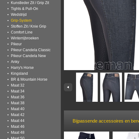
Kunstleder Zit / Grip Zit
Tights & Pull-On
Wedstrijd
Grip-System
Stoffen Zit / Knie Grip
Comfort Line
Winterrijbroeken
Pikeur
Pikeur Candela Classic
Pikeur Candela New
Anky
Harry's Horse
Kingsland
BR & Mountain Horse
Maat 32
Maat 34
Maat 36
Maat 38
Maat 40
Maat 42
Bijpassende accessoires en be
Maat 44
Maat 46
Maat 48
Maat 50