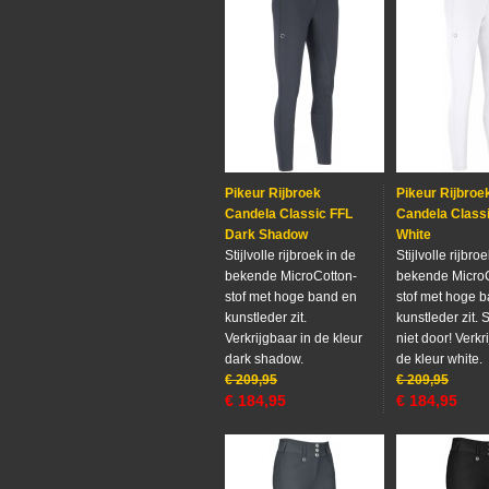
Pikeur Rijbroek
Pikeur Rijbroe
Candela Classic FFL
Candela Class
Dark Shadow
White
Stijlvolle rijbroek in de
Stijlvolle rijbro
bekende MicroCotton-
bekende MicroC
stof met hoge band en
stof met hoge 
kunstleder zit.
kunstleder zit. S
Verkrijgbaar in de kleur
niet door! Verkr
dark shadow.
de kleur white.
€
209,95
€
209,95
€
184,95
€
184,95