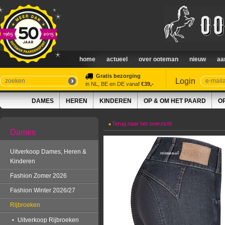
home
actueel
over ooteman
nieuw
aa
Gratis bezorging
Login
in NL, BE en DE vanaf
€39,-
DAMES
HEREN
KINDEREN
OP & OM HET PAARD
O
Terug naar het overzicht
Dames
Uitverkoop Dames, Heren &
Kinderen
Fashion Zomer 2026
Fashion Winter 2026/27
Rijbroeken
Uitverkoop Rijbroeken