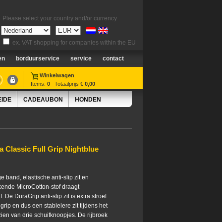
Please select your country and/or currency
ex. VAT shopping for companies within the EU
en
borduurservice
service
contact
Winkelwagen
Items:
0
Totaalprijs
€ 0,00
EIDE
CADEAUBON
HONDEN
a Classic Full Grip Nightblue
e band, elastische anti-slip zit en
kende MicroCotton-stof draagt
. De DuraGrip anti-slip zit is extra stroef
 grip en dus een stabielere zit tijdens het
rzien van drie schuifknoopjes. De rijbroek