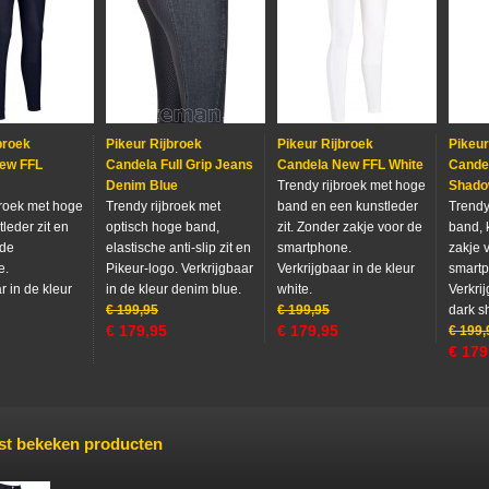
broek
Pikeur Rijbroek
Pikeur Rijbroek
Pikeur
ew FFL
Candela Full Grip Jeans
Candela New FFL White
Cande
Denim Blue
Trendy rijbroek met hoge
Shad
broek met hoge
Trendy rijbroek met
band en een kunstleder
Trendy
leder zit en
optisch hoge band,
zit. Zonder zakje voor de
band, 
 de
elastische anti-slip zit en
smartphone.
zakje 
e.
Pikeur-logo. Verkrijgbaar
Verkrijgbaar in de kleur
smart
r in de kleur
in de kleur denim blue.
white.
Verkrij
€
199,95
€
199,95
dark s
€
179,95
€
179,95
€
199,
€
179
st bekeken producten