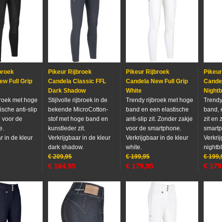
broek
Pikeur Rijbroek
Pikeur Rijbroek
Pikeur
w Full Grip
Candela Classic FFL
Candela New Full Grip
Candel
Dark Shadow
White
Nightb
broek met hoge
Stijlvolle rijbroek in de
Trendy rijbroek met hoge
Trendy
ische anti-slip
bekende MicroCotton-
band en een elastische
band, e
e voor de
stof met hoge band en
anti-slip zit. Zonder zakje
zit en 
e.
kunstleder zit.
voor de smartphone.
smart
r in de kleur
Verkrijgbaar in de kleur
Verkrijgbaar in de kleur
Verkrij
dark shadow.
white.
nightb
€
209,95
€
199,95
€
199,
€
184,95
€
179,95
€
179