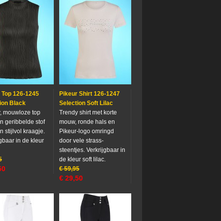
 Top 126-1245
Pikeur Shirt 126-1247
ion Black
Selection Soft Lilac
, mouwloze top
Trendy shirt met korte
n geribbelde stof
mouw, ronde hals en
 stijlvol kraagje.
Pikeur-logo omringd
gbaar in de kleur
door vele strass-
steentjes. Verkrijgbaar in
5
de kleur soft lilac.
50
€
59,95
€
29,50