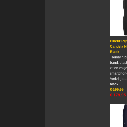
Pikeur Rij
Candela Ne
Black
Trendy rij
band, elast
zit en zakj
smartphon
Verkrijgbaa
black.
€
199,95
€
179,95