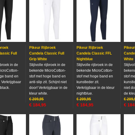
broek
Pikeur Rijbroek
Pikeur Rijbroek
Pikeur
assic Full
Candela Classic Full
Candela Classic FFL
Candel
Grip White
Nightblue
White
ijbroek in de
Stijlvolle rijbroek in de
Stijlvolle rijbroek in de
Stijlvo
icroCotton-
bekende MicroCotton-
bekende MicroCotton-
bekend
oge band en
stof met hoge band en
stof met hoge band en
stof m
t. Verkrijgbaar
anti-slip zit. Schijnt niet
kunstleder zit.
kunstle
 black.
door! Verkrijgbaar in de
Verkrijgbaar in de kleur
niet do
kleur white.
nightblue.
de kleu
€
209,95
€
209,95
€
209,
€
184,95
€
184,95
€
184