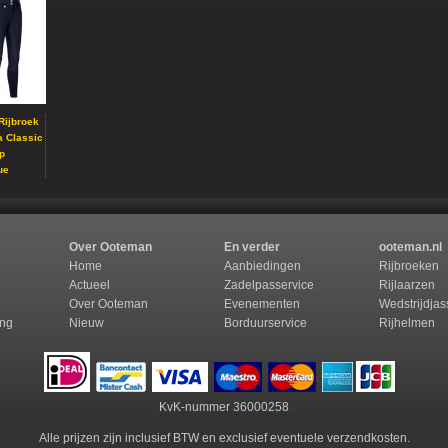
Rijbroek
a Classic
ip
ue
Over Ooteman
En verder
ooteman.nl
Home
Aanbiedingen
Rijbroeken
Actueel
Zadelpasservice
Rijlaarzen
Over Ooteman
Evenementen
Wedstrijdja
ing
Nieuw
Borduurservice
Rijhelmen
KvK-nummer 36000258
Alle prijzen zijn inclusief BTW en exclusief eventuele verzendkosten.