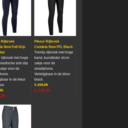
 Rijbroek
Pikeur Rijbroek
a New Full Grip
Candela New FFL Black
lue
Trendy rijbroek met hoge
 rijbroek met hoge
band, kunstleder zit en
lastische anti-slip
zakje voor de
zakje voor de
smartphone.
phone.
Verkrijgbaar in de kleur
gbaar in de kleur
black.
lue.
€
199,95
€
179,95
95
,95