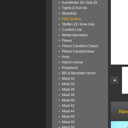
Kunstleder Zit / Grip Zit
Tights & Pull-On
Wedstrijd
Grip-System
Stoffen Zit / Knie Grip
Comfort Line
Winterrijbroeken
Pikeur
Pikeur Candela Classic
Pikeur Candela New
Anky
Harry's Horse
Kingsland
BR & Mountain Horse
Maat 32
Maat 34
Maat 36
Maat 38
Maat 40
Maat 42
Bijp
Maat 44
Maat 46
Maat 48
Maat 50