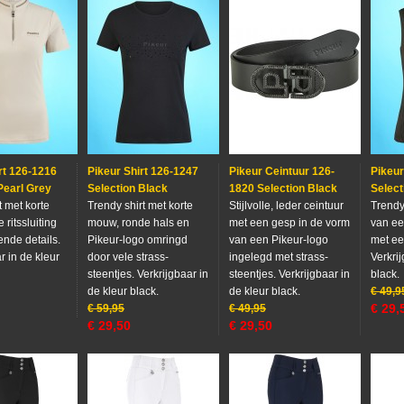
rt 126-1216
Pikeur Shirt 126-1247
Pikeur Ceintuur 126-
Pikeur
Pearl Grey
Selection Black
1820 Selection Black
Select
rt met korte
Trendy shirt met korte
Stijlvolle, leder ceintuur
Trendy
 ritssluiting
mouw, ronde hals en
met een gesp in de vorm
van ee
ende details.
Pikeur-logo omringd
van een Pikeur-logo
met een
r in de kleur
door vele strass-
ingelegd met strass-
Verkrij
steentjes. Verkrijgbaar in
steentjes. Verkrijgbaar in
black.
de kleur black.
de kleur black.
€
49,9
€
29,
€
59,95
€
49,95
€
29,50
€
29,50