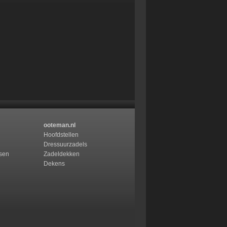
ooteman.nl
Hoofdstellen
Dressuurzadels
ssen
Zadeldekken
Dekens