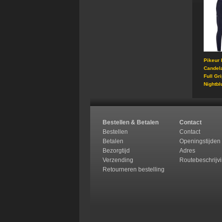
Pikeur 
Candel
Full Gr
Nightbl
Bestellen & Betalen
Contact
Bestellen
Contact
Betalen
Openingstijden
Bezorgtijd
Adres
Verzending
Routebeschrijv
Retourneren b
estelling