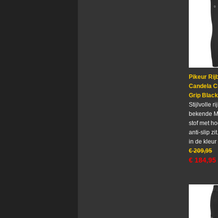
Pikeur Rij
Candela Cl
Grip Black
Stijlvolle r
bekende M
stof met h
anti-slip zi
in de kleur
€
209,95
€
184,95