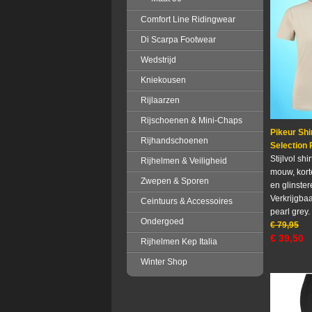
Comfort Line Ridingwear
Di Scarpa Footwear
Wedstrijd
Kniekousen
Rijlaarzen
Rijschoenen & Mini-Chaps
Pikeur Shi
Rijhandschoenen
Selection 
Stijlvol shi
Rijhelmen & Veiligheid
mouw, korte
Zwepen & Sporen
en glinster
Verkrijgbaa
Ceintuurs & Accessoires
pearl grey.
Ondergoed
€
79,95
€
39,50
Rijhelmen Kep Italia
Winter Shop