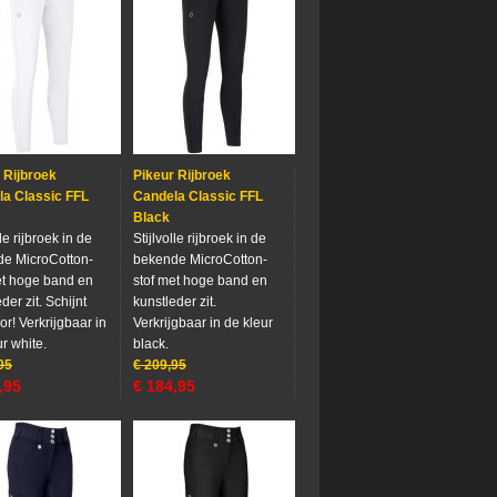
 Rijbroek
Pikeur Rijbroek
a Classic FFL
Candela Classic FFL
Black
lle rijbroek in de
Stijlvolle rijbroek in de
e MicroCotton-
bekende MicroCotton-
et hoge band en
stof met hoge band en
der zit. Schijnt
kunstleder zit.
or! Verkrijgbaar in
Verkrijgbaar in de kleur
r white.
black.
95
€
209,95
,95
€
184,95