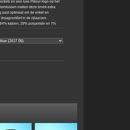
ockets en een luxe Pikeur-logo op het
 riemlussen maken deze broek extra
ng past optimaal om de enkel en
draagcomfort in de rijlaarzen.
n 64% katoen, 29% polyamide en 7%
krijgbaar in de kleur nightblue.