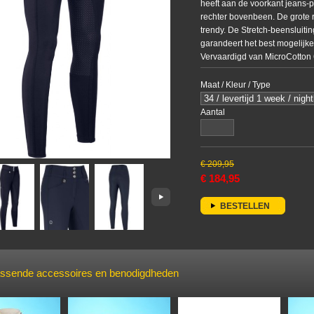
heeft aan de voorkant jeans-p
rechter bovenbeen. De grote
trendy. De Stretch-beensluiti
garandeert het best mogelijke 
Vervaardigd van MicroCotto
elasthan. Machinewasbaar. Ver
Maat / Kleur / Type
Aantal
€
209,95
€
184,95
BESTELLEN
assende accessoires en benodigdheden