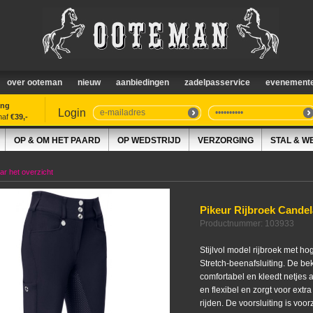
over ooteman
nieuw
aanbiedingen
zadelpasservice
evenement
ing
Login
naf
€39,-
OP & OM HET PAARD
OP WEDSTRIJD
VERZORGING
STAL & W
r het overzicht
Pikeur Rijbroek Candel
Productnummer: 103933
Stijlvol model rijbroek met hog
Stretch-beenafsluiting. De be
comfortabel en kleedt netjes af
en flexibel en zorgt voor extra
rijden. De voorsluiting is voo