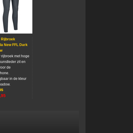
 Rijbroek
la New FFL Dark
ow
 rijbroek met hoge
kunstleder zit en
voor de
phone.
gbaar in de kleur
hadow.
95
,95