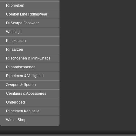
Rijbroeken
Comfort Line Ridingwear
Di Scarpa Footwear
Wedstrijd
Kniekousen
Rijlaarzen
Rijschoenen & Mini-Chaps
Rijhandschoenen
Rijhelmen & Veiligheid
Zwepen & Sporen
Ceintuurs & Accessoires
Ondergoed
Rijhelmen Kep Italia
Winter Shop