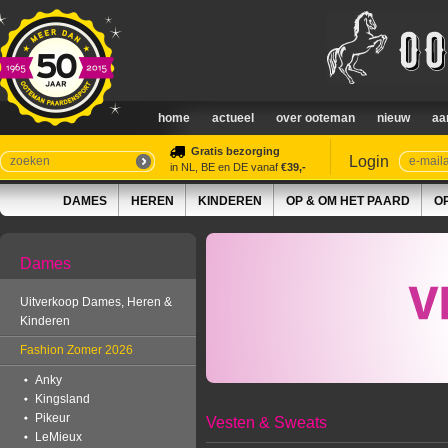
home
actueel
over ooteman
nieuw
aa
Gratis bezorging
Login
in NL, BE en DE vanaf
€39,-
DAMES
HEREN
KINDEREN
OP & OM HET PAARD
O
Dames
Uitverkoop Dames, Heren &
Kinderen
Fashion Zomer 2026
Anky
Kingsland
Pikeur
Vesten & Sweats
LeMieux