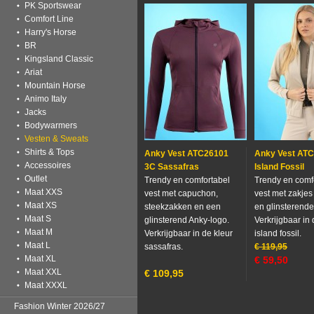
PK Sportswear
Comfort Line
Harry's Horse
BR
Kingsland Classic
Ariat
Mountain Horse
Animo Italy
Jacks
Bodywarmers
Vesten & Sweats
Shirts & Tops
Anky Vest ATC26101
Anky Vest AT
Accessoires
3C Sassafras
Island Fossil
Outlet
Trendy en comfortabel
Trendy en comf
Maat XXS
vest met capuchon,
vest met zakjes 
Maat XS
steekzakken en een
en glinsterende 
Maat S
glinsterend Anky-logo.
Verkrijgbaar in 
Maat M
Verkrijgbaar in de kleur
island fossil.
Maat L
sassafras.
€
119,95
Maat XL
€
59,50
Maat XXL
€
109,95
Maat XXXL
Fashion Winter 2026/27